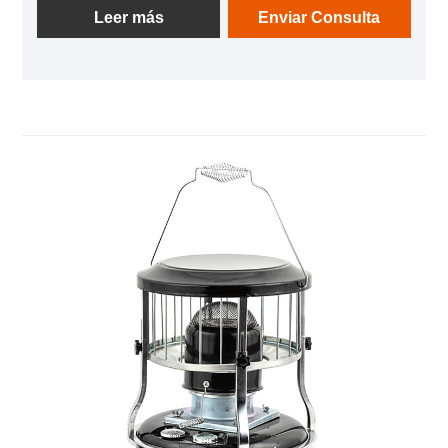
garajes, talleres y entornos al aire libre para
Leer más
Enviar Consulta
proporcionar calor durante el clima frío. Como
fabricante profesional, nos gustaría ofrecerle un
calentador de queroseno para tanque de
combustible blanco. Y le ofreceremos el mejor
servicio postventa y entrega oportuna.