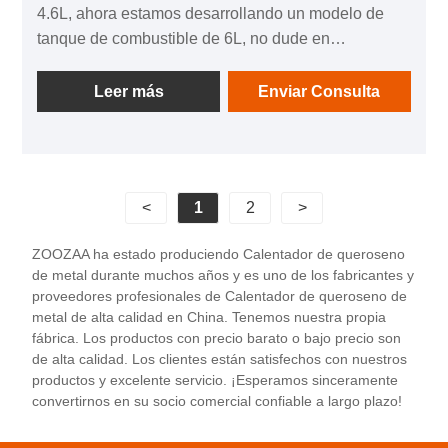
4.6L, ​​ahora estamos desarrollando un modelo de
tanque de combustible de 6L, no dude en
contactarnos para hacer negocios. El tanque de
combustible más grande reduce la frecuencia de
Leer más
Enviar Consulta
llenado, brindando conveniencia y facilidad de uso.
Le permite disfrutar de períodos prolongados de
calefacción sin necesidad de un control constante o
reabastecimiento de combustible.
<
1
2
>
ZOOZAA ha estado produciendo Calentador de queroseno
de metal durante muchos años y es uno de los fabricantes y
proveedores profesionales de Calentador de queroseno de
metal de alta calidad en China. Tenemos nuestra propia
fábrica. Los productos con precio barato o bajo precio son
de alta calidad. Los clientes están satisfechos con nuestros
productos y excelente servicio. ¡Esperamos sinceramente
convertirnos en su socio comercial confiable a largo plazo!