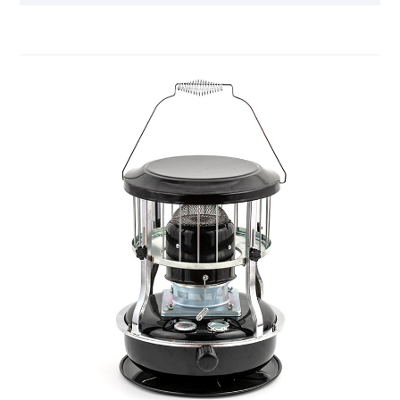
características de seguridad para minimizar los
riesgos asociados con el uso de calentadores de
queroseno en interiores. Le invitamos a venir a
nuestra fábrica para comprar el último calentador de
queroseno de tanque de combustible blanco de
venta, precio bajo y alta calidad para uso en
interiores. Esperamos cooperar con usted.