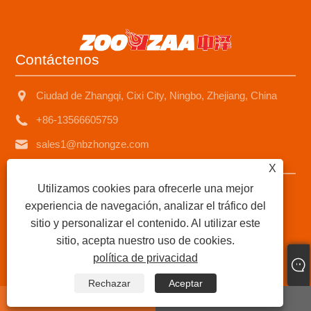
Contáctenos
Ciudad de Zhangqi, Cixi City, Ningbo, Zhejiang, China
+86-13566605759
sales1@nbzhongze.com
X
Utilizamos cookies para ofrecerle una mejor
Copyright © 2023 Ningbo Zhongze Electronics Co., Ltd. -
experiencia de navegación, analizar el tráfico del
Calentador de queroseno de China, estufa de queroseno,
sitio y personalizar el contenido. Al utilizar este
proveedores de calentadores de queroseno de chimenea
sitio, acepta nuestro uso de cookies.
metálica - Todos los derechos reservados.
política de privacidad
Links
|
Sitemap
|
RSS
|
XML
|
política de privacidad
|
Rechazar
Aceptar
whatsapp
E-mail