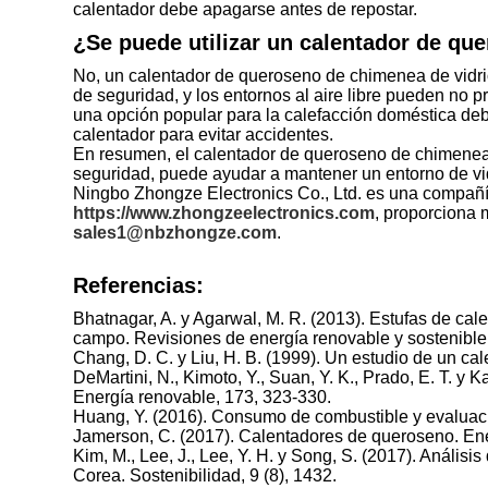
calentador debe apagarse antes de repostar.
¿Se puede utilizar un calentador de que
No, un calentador de queroseno de chimenea de vidrio
de seguridad, y los entornos al aire libre pueden no
una opción popular para la calefacción doméstica debi
calentador para evitar accidentes.
En resumen, el calentador de queroseno de chimenea d
seguridad, puede ayudar a mantener un entorno de vi
Ningbo Zhongze Electronics Co., Ltd. es una compañía
https://www.zhongzeelectronics.com
, proporciona 
sales1@nbzhongze.com
.
Referencias:
Bhatnagar, A. y Agarwal, M. R. (2013). Estufas de cale
campo. Revisiones de energía renovable y sostenible
Chang, D. C. y Liu, H. B. (1999). Un estudio de un cal
DeMartini, N., Kimoto, Y., Suan, Y. K., Prado, E. T. y
Energía renovable, 173, 323-330.
Huang, Y. (2016). Consumo de combustible y evaluació
Jamerson, C. (2017). Calentadores de queroseno. Ene
Kim, M., Lee, J., Lee, Y. H. y Song, S. (2017). Análi
Corea. Sostenibilidad, 9 (8), 1432.