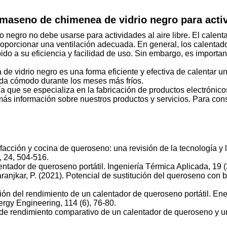
maseno de chimenea de vidrio negro para activi
 negro no debe usarse para actividades al aire libre. El calen
 proporcionar una ventilación adecuada. En general, los calent
do a su eficiencia y facilidad de uso. Sin embargo, es importan
e vidrio negro es una forma eficiente y efectiva de calentar 
da cómodo durante los meses más fríos.
 que se especializa en la fabricación de productos electrónicos
más información sobre nuestros productos y servicios. Para con
facción y cocina de queroseno: una revisión de la tecnología y 
, 24, 504-516.
entador de queroseno portátil. Ingeniería Térmica Aplicada, 19 (
 Karanjkar, P. (2021). Potencial de sustitución del queroseno co
n del rendimiento de un calentador de queroseno portátil. Energ
rgy Engineering, 114 (6), 76-80.
sis de rendimiento comparativo de un calentador de queroseno y u