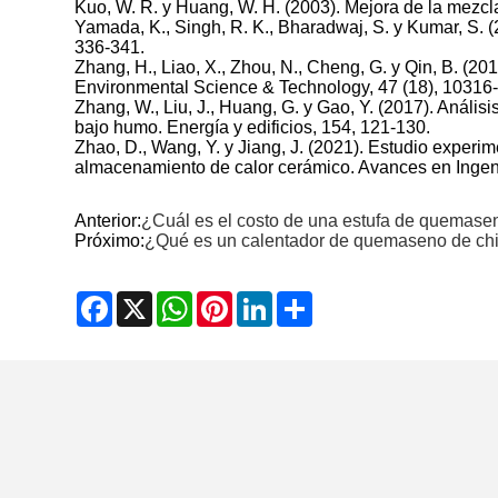
Kuo, W. R. y Huang, W. H. (2003). Mejora de la mezcl
Yamada, K., Singh, R. K., Bharadwaj, S. y Kumar, S. (
336-341.
Zhang, H., Liao, X., Zhou, N., Cheng, G. y Qin, B. (20
Environmental Science & Technology, 47 (18), 10316
Zhang, W., Liu, J., Huang, G. y Gao, Y. (2017). Análi
bajo humo. Energía y edificios, 154, 121-130.
Zhao, D., Wang, Y. y Jiang, J. (2021). Estudio expe
almacenamiento de calor cerámico. Avances en Ingen
Anterior:
¿Cuál es el costo de una estufa de quemase
Próximo:
¿Qué es un calentador de quemaseno de chi
Facebook
X
WhatsApp
Pinterest
LinkedIn
Share