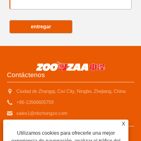
entregar
Contáctenos
Ciudad de Zhangqi, Cixi City, Ningbo, Zhejiang, China
+86-13566605759
sales1@nbzhongze.com
X
Utilizamos cookies para ofrecerle una mejor
Copyright © 2023 Ningbo Zhongze Electronics Co., Ltd. -
experiencia de navegación, analizar el tráfico del