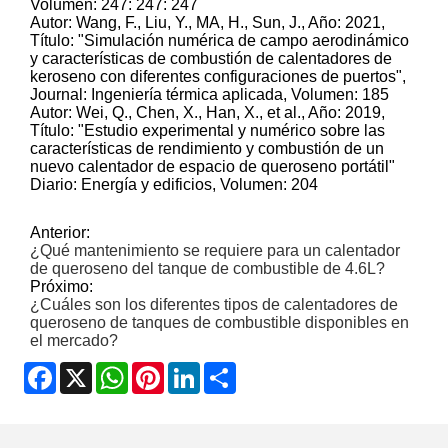
Volumen: 247: 247: 247
Autor: Wang, F., Liu, Y., MA, H., Sun, J., Año: 2021,
Título: "Simulación numérica de campo aerodinámico
y características de combustión de calentadores de
keroseno con diferentes configuraciones de puertos",
Journal: Ingeniería térmica aplicada, Volumen: 185
Autor: Wei, Q., Chen, X., Han, X., et al., Año: 2019,
Título: "Estudio experimental y numérico sobre las
características de rendimiento y combustión de un
nuevo calentador de espacio de queroseno portátil"
Diario: Energía y edificios, Volumen: 204
Anterior:
¿Qué mantenimiento se requiere para un calentador
de queroseno del tanque de combustible de 4.6L?
Próximo:
¿Cuáles son los diferentes tipos de calentadores de
queroseno de tanques de combustible disponibles en
el mercado?
Facebook
X
WhatsApp
Pinterest
LinkedIn
Share